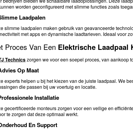
r bedrijven bieden we schaalbare laadoplossingen. Deze laadpa
kunnen worden geconfigureerd met slimme functies zoals toegan
 Slimme Laadpalen
e slimme laadpalen maken gebruik van geavanceerde technolog
nectiviteit met apps en dynamische laadtarieven. Ideaal voor zo
t Proces Van Een
Elektrische Laadpaal
TJ Technics
zorgen we voor een soepel proces, van aankoop tot 
 Advies Op Maat
e experts helpen u bij het kiezen van de juiste laadpaal. We b
ossingen die passen bij uw voertuig en locatie.
Professionele Installatie
e gecertificeerde monteurs zorgen voor een veilige en efficiënte
oor te zorgen dat deze optimaal werkt.
 Onderhoud En Support