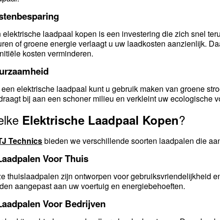
stenbesparing
 elektrische laadpaal kopen is een investering die zich snel te
uren of groene energie verlaagt u uw laadkosten aanzienlijk. Da
initiële kosten verminderen.
urzaamheid
 een elektrische laadpaal kunt u gebruik maken van groene st
 draagt bij aan een schoner milieu en verkleint uw ecologische v
elke
?
Elektrische Laadpaal Kopen
TJ Technics
bieden we verschillende soorten laadpalen die aans
 Laadpalen Voor Thuis
e thuislaadpalen zijn ontworpen voor gebruiksvriendelijkheid en e
den aangepast aan uw voertuig en energiebehoeften.
 Laadpalen Voor Bedrijven