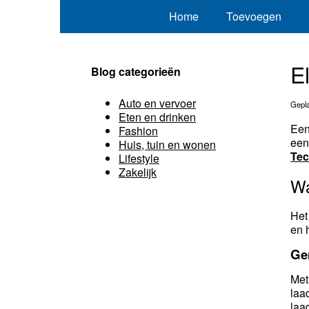
Home
Toevoegen
E
Blog categorieën
Auto en vervoer
Gepla
Eten en drinken
Ee
Fashion
een
Huis, tuin en wonen
Tec
Lifestyle
Zakelijk
W
Het
en 
Ge
Met
laa
laa