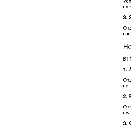
Voo
en 
3.
Onz
con
He
Bij
1.
Onz
opl
2. 
Onz
erv
3.