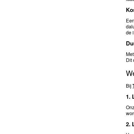
Ko
Een
dal
de 
Du
Met
Dit
W
Bij
1.
Onz
wor
2.