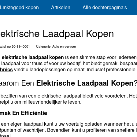
Linktegoed kopen
Artikelen
Alle dochterpagina's
lektrische Laadpaal Kopen
atst op 30-11--0001
Categorie:
Auto en vervoer
n
elektrische laadpaal kopen
is een slimme stap voor iedereen d
 laadpaal voor thuis of voor uw bedrijf, het biedt gemak, bespaa
hnics
vindt u laadoplossingen op maat, inclusief professionele 
aarom Een
Elektrische Laadpaal Kopen
 bezitten van een elektrische laadpaal biedt vele voordelen. H
helpt u om milieuvriendelijker te leven.
mak En Efficiëntie
 een eigen laadpaal kunt u uw voertuig opladen wanneer het u
dpunten of wachtrijen. Bovendien kunt u profiteren van snellere 
dpaal.