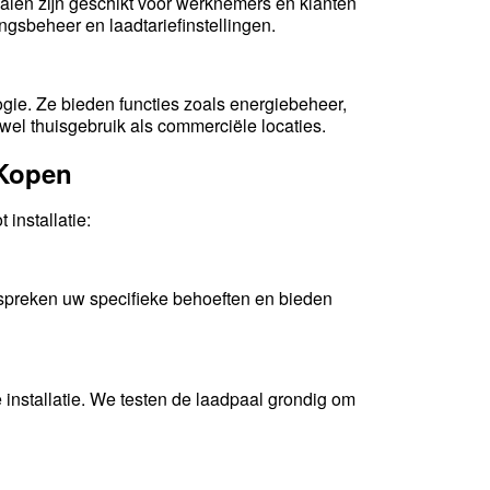
len zijn geschikt voor werknemers en klanten
gsbeheer en laadtariefinstellingen.
ie. Ze bieden functies zoals energiebeheer,
wel thuisgebruik als commerciële locaties.
 Kopen
installatie:
espreken uw specifieke behoeften en bieden
 installatie. We testen de laadpaal grondig om